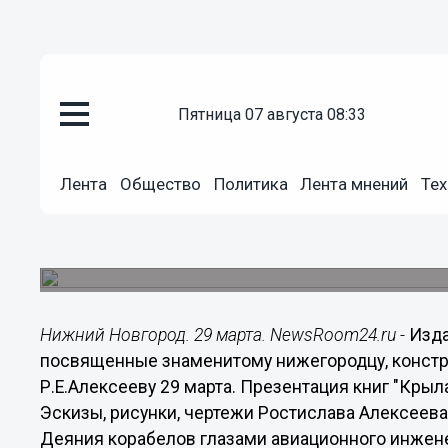
пятница 07 августа 08:33
Культура
Лента
Общество
Политика
Лента мнений
Тех
29.03.2016
20:36
Издательство "КВАРЦ" предста
Презентация состоялась в рамках акции "Сорм
Нижний Новгород. 29 марта. NewsRoom24.ru -
Изда
посвященные знаменитому нижегородцу, констру
Р.Е.Алексееву 29 марта. Презентация книг "Крыл
Эскизы, рисунки, чертежи Ростислава Алексеева
Деяния корабелов глазами авиационного инженер