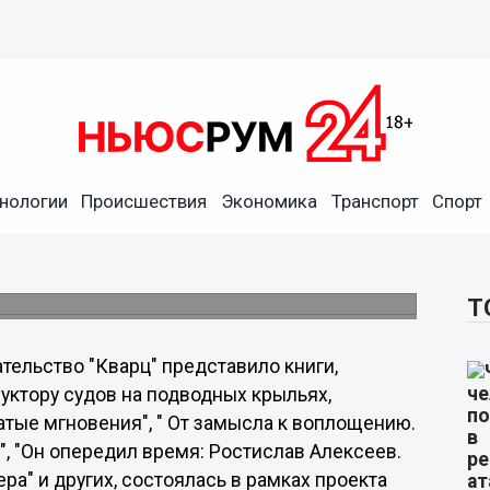
нологии
Происшествия
Экономика
Транспорт
Спорт
вило книги о Р.Е.Алексееве
ово-колыбель скоростного флота"
Т
тельство "Кварц" представило книги,
ктору судов на подводных крыльях,
атые мгновения", " От замысла к воплощению.
", "Он опередил время: Ростислав Алексеев.
а" и других, состоялась в рамках проекта