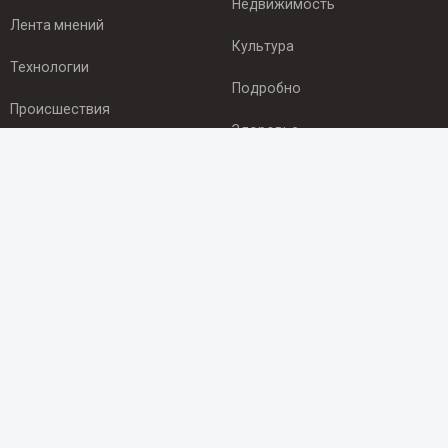
Недвижимость
Лента мнений
Культура
Технологии
Подробно
Происшествия
Здоровье
Экономика
ПОДПИСКА
Подпишись на рассылку NEWSROOM24
и будь
в курсе новостей в своём городе:
Подписаться
© 2012 - 2025 ООО "Ньюсрум" (ИА Newsroom24 (Ньюсрум24).
Учредитель — ООО "Ньюсрум"
Свидетельство о регистрации СМИ ИА № ФС 77 - 45920 от 22.07.2011г.
выдано Федеральной службой по надзору в сфере связи,