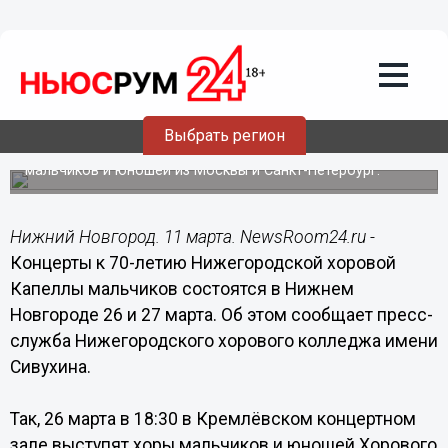
Культура
11.03.2016
12:14
Концерты к 70-летию Капеллы
мальчиков состоятся в Нижнем
Новгороде 26 и 27 марта
Выбрать регион
В праздничных мероприятиях примут участие хоры
мальчиков и юношей из Москвы и Санкт-Петербург.
Нижний Новгород. 11 марта. NewsRoom24.ru -
Концерты к 70-летию Нижегородской хоровой
Капеллы мальчиков состоятся в Нижнем
Новгороде 26 и 27 марта. Об этом сообщает пресс-
служба Нижегородского хорового колледжа имени
Сивухина.
Так, 26 марта в 18:30 в Кремлёвском концертном
зале выступят хоры мальчиков и юношей Хорового