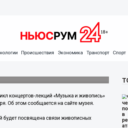
нологии
Происшествия
Экономика
Транспорт
Спорт
а и живопись» стартует в
сентября
ли музыки в творчестве Пабло Пикассо.
Т
икл концертов-лекций «Музыка и живопись»
ря. Об этом сообщается на сайте музея.
й будет посвящена связи живописных