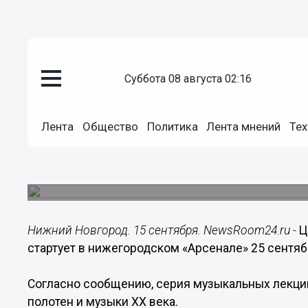
суббота 08 августа 02:16
Культура
15.09.2015
11:06
Лента
Общество
Политика
Лента мнений
Тех
Цикл концертов-лекций «Музык
нижегородском «Арсенале» 25 
Первая встреча в рамках цикла расскажет о ро
Нижний Новгород. 15 сентября. NewsRoom24.ru -
Ц
стартует в нижегородском «Арсенале» 25 сентяб
Согласно сообщению, серия музыкальных лекци
полотен и музыки ХХ века.