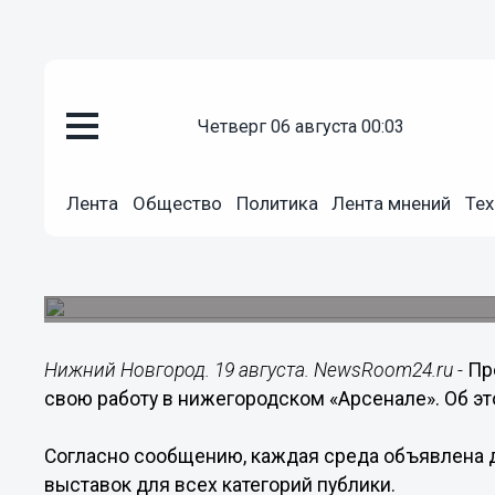
четверг 06 августа 00:03
Культура
19.08.2015
17:28
Лента
Общество
Политика
Лента мнений
Тех
Нижегородцы могут посетить «
средам
Акция действует для всех категорий публики.
Нижний Новгород. 19 августа. NewsRoom24.ru -
Пр
свою работу в нижегородском «Арсенале». Об э
Согласно сообщению, каждая среда объявлена 
выставок для всех категорий публики.