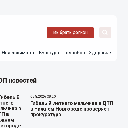
Выбрать регион
Недвижимость
Культура
Подробно
Здоровье
ОП новостей
05.8.2026 09:20
Гибель 9-летнего мальчика в ДТП
в Нижнем Новгороде проверяет
прокуратура