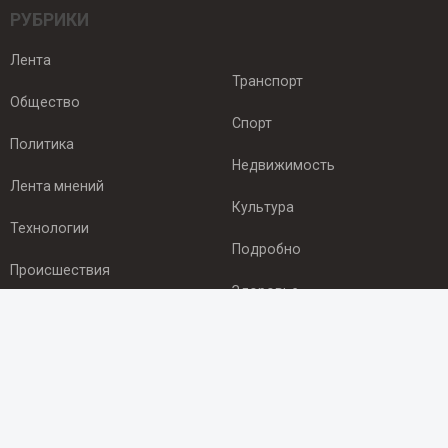
РУБРИКИ
Лента
Транспорт
Общество
Спорт
Политика
Недвижимость
Лента мнений
Культура
Технологии
Подробно
Происшествия
Здоровье
Экономика
ПОДПИСКА
Подпишись на рассылку NEWSROOM24
и будь
в курсе новостей в своём городе: