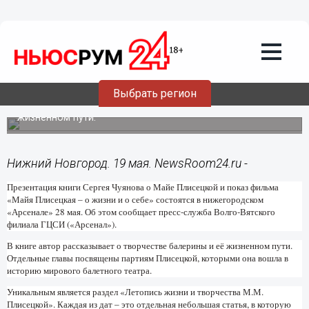
Культура
19.05.2015
15:20
Презентация книги и показ фильма о
Майе Плисецкой пройдут в
нижегородском «Арсенале» 28 мая
Выбрать регион
В книге автор рассказывает о творчестве балерины и её
жизненном пути.
Нижний Новгород. 19 мая. NewsRoom24.ru -
Презентация книги Сергея Чуянова о Майе Плисецкой и показ фильма
«Майя Плисецкая – о жизни и о себе» состоятся в нижегородском
«Арсенале» 28 мая. Об этом сообщает пресс-служба Волго-Вятского
филиала ГЦСИ («Арсенал»).
В книге автор рассказывает о творчестве балерины и её жизненном пути.
Отдельные главы посвящены партиям Плисецкой, которыми она вошла в
историю мирового балетного театра.
Уникальным является раздел «Летопись жизни и творчества М.М.
Плисецкой». Каждая из дат – это отдельная небольшая статья, в которую