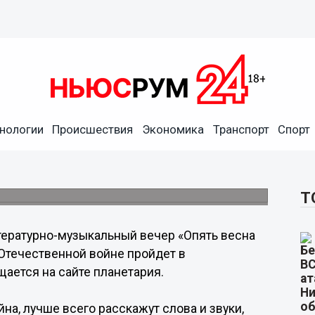
 свете…» пройдет в
нологии
Происшествия
Экономика
Транспорт
Спорт
мая
летию Победы в Великой Отечественной
Т
ературно-музыкальный вечер «Опять весна
 Отечественной войне пройдет в
ается на сайте планетария.
йна, лучше всего расскажут слова и звуки,