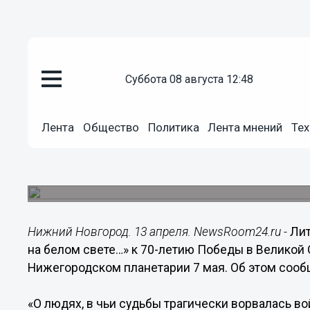
Культура
суббота 08 августа 12:48
13.04.2015
14:02
Концерт «Опять весна на белом
Лента
Общество
Политика
Лента мнений
Тех
Нижегородском планетарии 7 
Литературно-музыкальный вечер посвящен 70-
войне.
Нижний Новгород. 13 апреля. NewsRoom24.ru -
Лит
на белом свете…» к 70-летию Победы в Великой
Нижегородском планетарии 7 мая. Об этом сообщ
«О людях, в чьи судьбы трагически ворвалась во