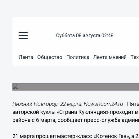
суббота 08 августа 02:48
Культура
22.03.2015
02:49
Лента
Общество
Политика
Лента мнений
Тех
Межрегиональный фестиваль м
"Страна Кукляндия" проходит 
22 марта нижегородцы могут научиться делать 
Нижний Новгород. 22 марта. NewsRoom24.ru -
Пят
авторской куклы «Страна Кукляндия» проходит в
района с 6 марта, сообщает пресс-служба адми
21 марта прошел мастер-класс «Котенок Гав», а 2