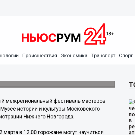
нологии
Происшествия
Экономика
Транспорт
Спорт
астеров авторской куклы
в Нижнем Новгороде
куклу-тыквоголовку "Веснянка".
Т
ый межрегиональный фестиваль мастеров
 Музее истории и культуры Московского
нистрации Нижнего Новгорода.
2 марта в 12.00 горожане могут научиться