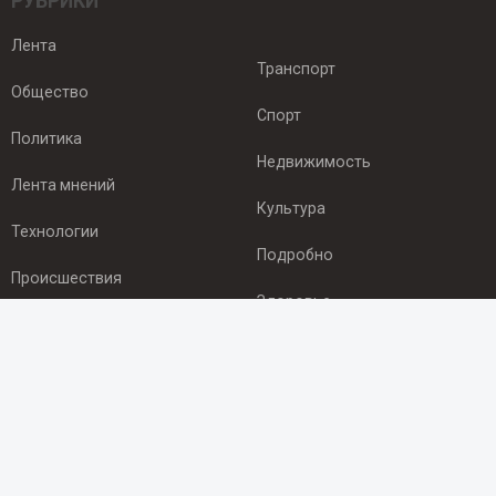
РУБРИКИ
Лента
Транспорт
Общество
Спорт
Политика
Недвижимость
Лента мнений
Культура
Технологии
Подробно
Происшествия
Здоровье
Экономика
ПОДПИСКА
Подпишись на рассылку NEWSROOM24
и будь
в курсе новостей в своём городе: