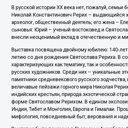
В русской истории XX века нет, пожалуй, семьи 
Николай Константинович Рерих – выдающийся ху
археолог, общественный деятель; его жена – Ел
сыновья: Юрий – ученый-востоковед и Святосла
внесли неоценимый вклад в отечественную и ми
Выставка посвящена двойному юбилею: 140-лет
летию со дня рождения Святослава Рериха. В с
характеризующих как тематику, так и особенно
русских художников. Среди них – уникальные э
памятники средневекового русского зодчества,
величавые пейзажи горного мира Николая Рериха
индийских крестьян, природа экзотической стр
форме Святославом Рерихом. В едином экспози
Индия, Тибет и Монголия, Европа и Гималаи. Про
мифология, повседневный быт, верования и на