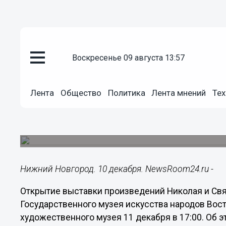
Культура
воскресенье 09 августа 13:57
10.12.2014
16:18
Выставка Николая и Святослав
Лента
Общество
Политика
Лента мнений
Тех
Нижнем Новгороде
Выставка посвящена двойному юбилею: 140-лет
летию со дня рождения Святослава Рериха.
Нижний Новгород. 10 декабря. NewsRoom24.ru -
Открытие выставки произведений Николая и Свя
Государственного музея искусства народов Вост
художественного музея 11 декабря в 17:00. Об 