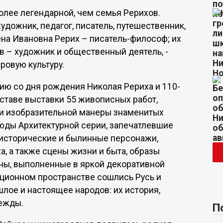
более легендарной, чем семья Рерихов.
дожник, педагог, писатель, путешественник,
ена Ивановна Рерих – писатель-философ; их
в – художник и общественный деятель, -
ровую культуру.
ию со дня рождения Николая Рериха и 110-
оставе выставки 55 живописных работ,
сти изобразительной манеры знаменитых
тюды Архитектурной серии, запечатлевшие
 исторические и былинные персонажи,
, а также сцены жизни и быта, образы
аны, выполненные в яркой декоративной
ционном пространстве сошлись Русь и
шлое и настоящее народов: их история,
дежды.
П