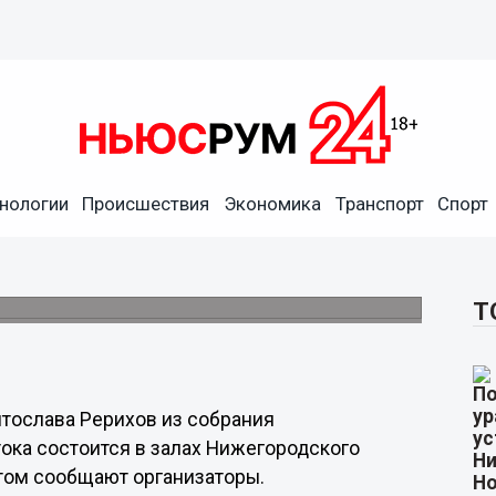
а Рерихов откроется в
нологии
Происшествия
Экономика
Транспорт
Спорт
ию со дня рождения Николая Рериха и 110-
Т
тослава Рерихов из собрания
ока состоится в залах Нижегородского
этом сообщают организаторы.