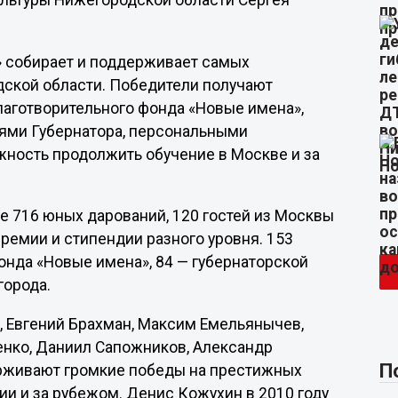
ультуры Нижегородской области Сергея
» собирает и поддерживает самых
дской области. Победители получают
аготворительного фонда «Новые имена»,
ями Губернатора, персональными
ность продолжить обучение в Москве и за
е 716 юных дарований, 120 гостей из Москвы
премии и стипендии разного уровня. 153
нда «Новые имена», 84 — губернаторской
города.
 Евгений Брахман, Максим Емельянычев,
енко, Даниил Сапожников, Александр
П
ерживают громкие победы на престижных
и и за рубежом. Денис Кожухин в 2010 году