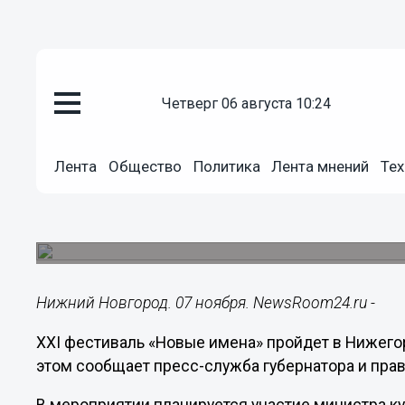
четверг 06 августа 10:24
Культура
07.11.2014
14:54
Лента
Общество
Политика
Лента мнений
Тех
XXI фестиваль «Новые имена» 
области
Фестиваль проводится под патронатом губерна
Нижний Новгород. 07 ноября. NewsRoom24.ru -
XXI фестиваль «Новые имена» пройдет в Нижегор
этом сообщает пресс-служба губернатора и пра