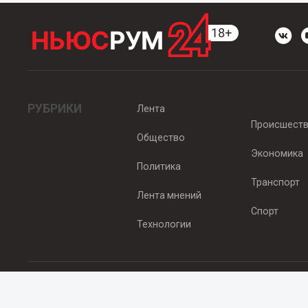
РУБРИКИ
Лента
Происшест
Общество
Экономика
Политика
Транспорт
Лента мнений
Спорт
Технологии
© 2012 - 2025 ООО "Ньюсрум" (ИА Newsroom24 (Ньюсрум24). Учр
Свидетельство о регистрации СМИ ИА № ФС 77 - 45920 от 22.07.
Главный редактор Эмилия Ткаченко. Адрес редакции: Нижний Новгор