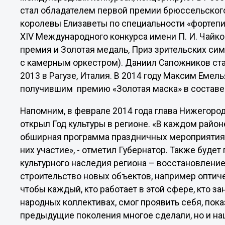
стал обладателем первой премии брюссельског
королевы Елизаветы по специальности «фортепи
XIV Международного конкурса имени П. И. Чайков
премия и Золотая медаль, Приз зрительских сим
с камерным оркестром). Даниил Сапожников ста
2013 в Рагузе, Италия. В 2014 году Максим Еме
получившим премию «Золотая маска» в составе 
Напомним, в феврале 2014 года глава Нижегор
открыл Год культуры в регионе. «В каждом райо
обширная программа праздничных мероприятия,
них участие», - отметил Губернатор. Также буде
культурного наследия региона – восстановление
строительство новых объектов, например оптиче
чтобы каждый, кто работает в этой сфере, кто 
народных коллективах, смог проявить себя, пока
предыдущие поколения многое сделали, но и наш