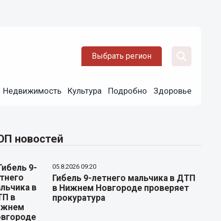
Выбрать регион
Недвижимость
Культура
Подробно
Здоровье
ОП новостей
05.8.2026 09:20
Гибель 9-летнего мальчика в ДТП
в Нижнем Новгороде проверяет
прокуратура