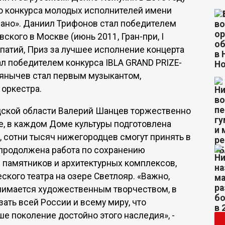
о конкурса молодых исполнителей имени
ано». Даниил Трифонов стал победителем
ского в Москве (июнь 2011, Гран-при, I
патий, Приз за лучшее исполнение концерта
л победителем конкурса IBLA GRAND PRIZE-
льянычев стал первым музыкантом,
оркестра.
одской области Валерий Шанцев торжественно
не, в каждом Доме культуры подготовлена
 сотни тысяч нижегородцев смогут принять в
т продолжена работа по сохранению
 памятников и архитектурных комплексов,
ского театра на озере Светлояр. «Важно,
занимается художественным творчеством, в
зать всей России и всему миру, что
е поколение достойно этого наследия», -