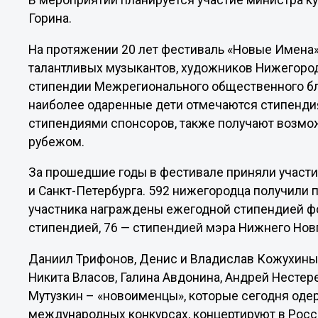
В мероприятии планируется участие министра к
Горина.
На протяжении 20 лет фестиваль «Новые Имена
талантливых музыкантов, художников Нижегоро
стипендии Межрегионального общественного бл
наиболее одаренные дети отмечаются стипенди
стипендиями спонсоров, также получают возмож
рубежом.
За прошедшие годы в фестивале приняли участи
и Санкт-Петербурга. 592 нижегородца получили 
участника награждены ежегодной стипендией фо
стипендией, 76 — стипендией мэра Нижнего Нов
Даниил Трифонов, Денис и Владислав Кожухины,
Никита Власов, Галина Авдонина, Андрей Нестер
Мутузкин – «новоименцы», которые сегодня од
международных конкурсах, концертируют в Росси