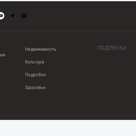
ПОДПИСКА
Недвижимость
вия
Культура
Подробно
Здоровье
едитель — ООО "Ньюсрум"
2011г. выдано Федеральной службой по надзору в сфере связи, информа
од, ул. Пискунова. 59, п.14, оф. 606