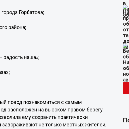
 города Горбатова;
ого района;
– радость наша»;
азах;
сный повод познакомиться с самым
род расположен на высоком правом берегу
озволила ему сохранить практически
П
ы завораживают не только местных жителей,