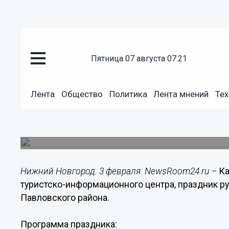
пятница 07 августа 07:21
Культура
03.02.2014
16:26
Лента
Общество
Политика
Лента мнений
Тех
Праздник русской каши пройде
Нижегородской области
Попробовать кашу можно 9 февраля в Горбатов
Нижний Новгород. 3 февраля. NewsRoom24.ru –
Ка
туристско-информационного центра, праздник ру
Павловского района.
Программа праздника: