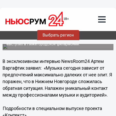
Культура
27.01.2014
00:37
Артем Варгафтик в Нижнем Новгороде
заявил о проблеме региональных
оркестров
Выбрать регион
Известный телеведущий и музыковед 23 и 25 января
выступил в Нижегородской филармонии.
В эксклюзивном интервью NewsRoom24 Артем
Варгафтик заявил: «Музыка сегодня зависит от
предпочтений максимально далеких от нее элит. Я
поражен, что в Нижнем Новгороде сложилась
обратная ситуация. Налажен уникальный контакт
между профессионалами музыки и аудиторией».
Подробности в специальном выпуске проекта
«Контекст».