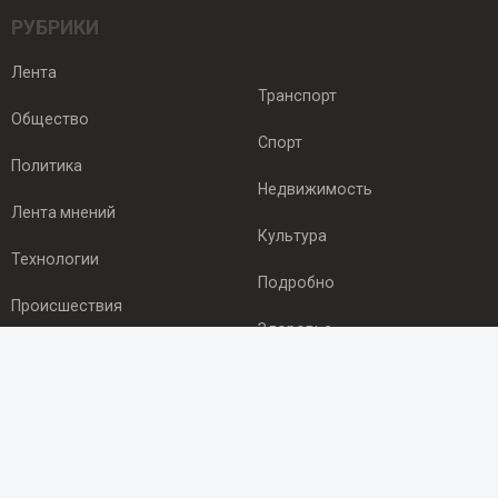
РУБРИКИ
Лента
Транспорт
Общество
Спорт
Политика
Недвижимость
Лента мнений
Культура
Технологии
Подробно
Происшествия
Здоровье
Экономика
ПОДПИСКА
Подпишись на рассылку NEWSROOM24
и будь
в курсе новостей в своём городе: