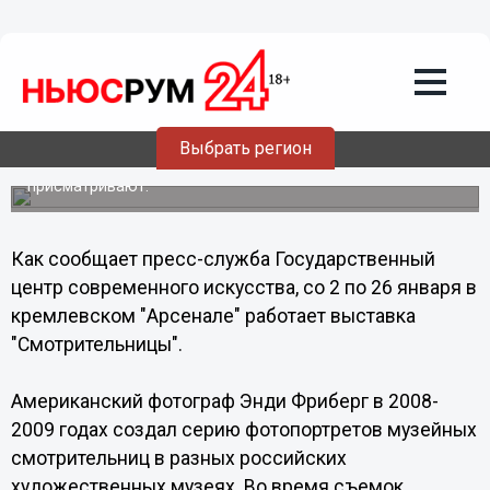
03.01.2014
06:08
Выставка фотопортретов музейных
смотрительниц открылась в
нижегородском Арсенале
Фотограф обратил внимание на то, что сотрудницы,
Выбрать регион
сидящие в музейных залах, удивительным образом
соответствуют картинам, за которыми они
присматривают.
Как сообщает пресс-служба Государственный
центр современного искусства, со 2 по 26 января в
кремлевском "Арсенале" работает выставка
"Смотрительницы".
Американский фотограф Энди Фриберг в 2008-
2009 годах создал серию фотопортретов музейных
смотрительниц в разных российских
художественных музеях. Во время съемок