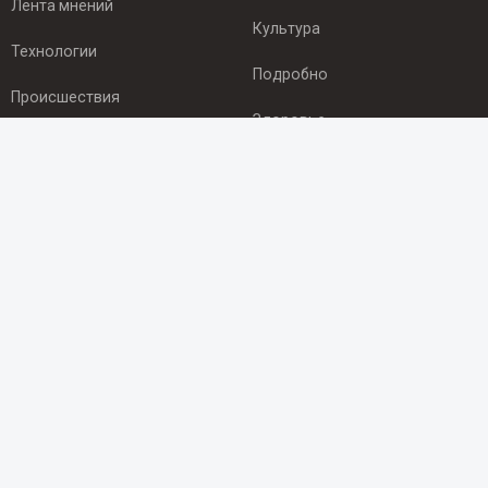
Лента мнений
Культура
Технологии
Подробно
Происшествия
Здоровье
Экономика
ПОДПИСКА
Подпишись на рассылку NEWSROOM24
и будь
в курсе новостей в своём городе:
Подписаться
© 2012 - 2025 ООО "Ньюсрум" (ИА Newsroom24 (Ньюсрум24).
Учредитель — ООО "Ньюсрум"
Свидетельство о регистрации СМИ ИА № ФС 77 - 45920 от 22.07.2011г.
выдано Федеральной службой по надзору в сфере связи,
информационных технологий и массовый коммуникаций.