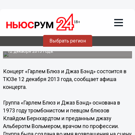
Культура
10.12.2013
13:04
Джазовые соратники Луи Армстронга
выступят в Нижнем Новгороде
Выбрать регион
Концерт «Гарлем Блюз и Джаз Бэнд» состоится в ТЮЗе
12 декабря 2013 года.
Концерт «Гарлем Блюз и Джаз Бэнд» состоится в
ТЮЗе 12 декабря 2013 года, сообщает афиша
концерта.
Группа «Гарлем Блюз и Джаз Бэнд» основана в
1973 году тромбонистом и певцом блюзов
Клайдом Бернхардтом и преданным джазу
Альберотм Вольмером, врачом по профессии.
Группа была создана во имя возвращения на сцену