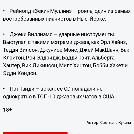
• Рейнолд «Зеки» Муллинз – рояль, один из самых
востребованных пианистов в Нью-Йорке.
• Джеки Виллиамс – ударные инструменты.
Выступал с такими мэтрами джаза, как Эрл Хайнз,
Тедди Вилсон, Джуниор Мэнс, Джей МакШанн, Бак
Клэйтон, Рой Элдридж, Бадди Тэйт, Альберта
Хантер, Вик Дикинсон, Милт Хинтон, Бобби Хакет и
Эдди Кондон.
• Пэт Танди – вокал, её CD попадали не
однократно в ТОП-10 джазовых чатов в США.
18+
Автор:
Светлана Кукина