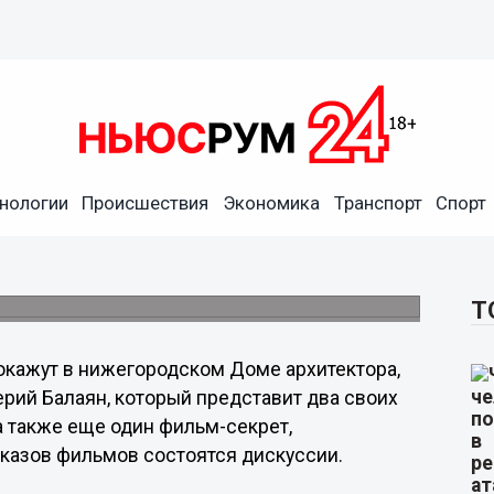
на телевидении, покажут в
нологии
Происшествия
Экономика
Транспорт
Спорт
ора
ом состоятся 9 декабря в рамках цикла
Т
покажут в нижегородском Доме архитектора,
рий Балаян, который представит два своих
а также еще один фильм-секрет,
оказов фильмов состоятся дискуссии.