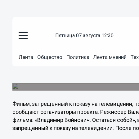
Культура
пятница 07 августа 12:30
06.12.2013
12:15
Фильм, запрещенный к показу 
Лента
Общество
Политика
Лента мнений
Тех
нижегородском Доме архитект
Показ и встреча с режиссером Валерием Балаян
«Авторский взгляд».
Фильм, запрещенный к показу на телевидении, 
сообщают организаторы проекта. Режиссер Вале
фильма: «Владимир Войнович. Остаться собой», 
запрещенный к показу на телевидении. После п