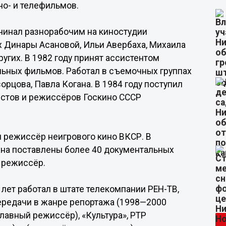
но- и телефильмов.
чинал разнорабочим на киностудии
 Динары Асановой, Ильи Авербаха, Михаила
угих. В 1982 году принят ассистентом
льных фильмов. Работал в съемочных группах
орцова, Павла Когана. В 1984 году поступил
истов и режиссёров Госкино СССР
и режиссёр неигрового кино ВКСР. В
на поставлены более 40 документальных
 режиссёр.
 лет работал в штате телекомпании РЕН-ТВ,
передачи в жанре репортажа (1998—2000
главный режиссёр), «Культура», РТР