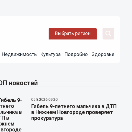
Выбрать регион
Недвижимость
Культура
Подробно
Здоровье
ОП новостей
05.8.2026 09:20
Гибель 9-летнего мальчика в ДТП
в Нижнем Новгороде проверяет
прокуратура