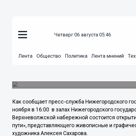
четверг 06 августа 05:46
Культура
29.11.2013
07:30
Лента
Общество
Политика
Лента мнений
Тех
Юбилейная выставка художник
откроется в Нижнем Новгород
Выставка пройдет в Нижегородском государст
Как сообщает пресс-служба Нижегородского го
ноября в 16:00 в залах Нижегородского государ
Верхневолжской набережной состоится открыти
пути», представляющего живописные и графиче
художника Алексея Сахарова.