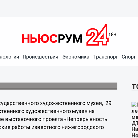
нологии
Происшествия
Экономика
Транспорт
Спорт
а Алексея Сахарова
е
венном художественном музее.
Т
сударственного художественного музея, 29
ственного художественного музея на
е выставочного проекта «Непрерывность
ские работы известного нижегородского