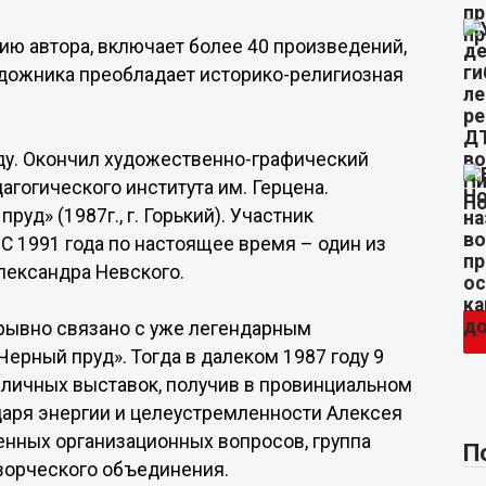
ию автора, включает более 40 произведений,
художника преобладает историко-религиозная
ду. Окончил художественно-графический
агогического института им. Герцена.
уд» (1987г., г. Горький). Участник
С 1991 года по настоящее время – один из
лександра Невского.
рывно связано с уже легендарным
ерный пруд». Тогда в далеком 1987 году 9
бличных выставок, получив в провинциальном
одаря энергии и целеустремленности Алексея
енных организационных вопросов, группа
П
ворческого объединения.