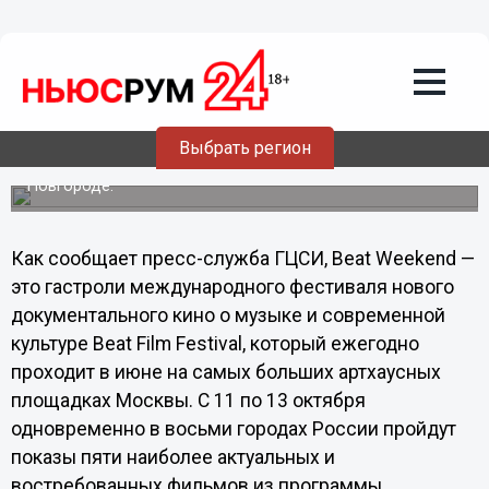
11.10.2013
08:31
Международный фестиваль нового
документального кино о музыке и
современной культуре открывается в
Нижнем Новгороде
Выбрать регион
Показы пяти наиболее актуальных и востребованных
фильмов из программы фестиваля пройдут в Нижнем
Новгороде.
Как сообщает пресс-служба ГЦСИ, Beat Weekend —
это гастроли международного фестиваля нового
документального кино о музыке и современной
культуре Beat Film Festival, который ежегодно
проходит в июне на самых больших артхаусных
площадках Москвы. С 11 по 13 октября
одновременно в восьми городах России пройдут
показы пяти наиболее актуальных и
востребованных фильмов из программы