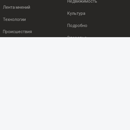
Недвижимость
Лента мнений
Культура
Технологии
Подробно
Происшествия
Здоровье
Экономика
ПОДПИСКА
Подпишись на рассылку NEWSROOM24
и будь
в курсе новостей в своём городе:
Подписаться
© 2012 - 2025 ООО "Ньюсрум" (ИА Newsroom24 (Ньюсрум24).
Учредитель — ООО "Ньюсрум"
Свидетельство о регистрации СМИ ИА № ФС 77 - 45920 от 22.07.2011г.
выдано Федеральной службой по надзору в сфере связи,