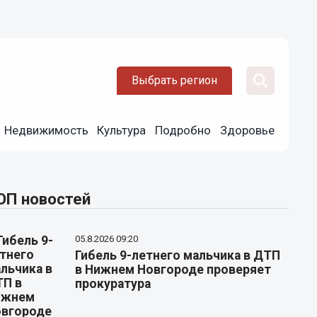
Выбрать регион
Недвижимость
Культура
Подробно
Здоровье
ОП новостей
05.8.2026 09:20
Гибель 9-летнего мальчика в ДТП
в Нижнем Новгороде проверяет
прокуратура