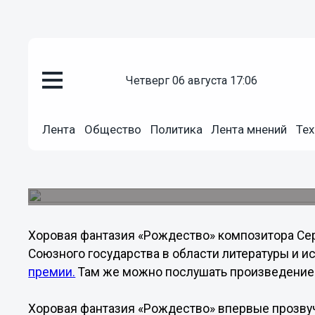
Культура
четверг 06 августа 17:06
27.08.2013
14:35
Коренной нижегородец компози
Лента
Общество
Политика
Лента мнений
Тех
номинирован на премию Союзно
литературы и искусства
Сергей Терханов выдвинут на премию за хоров
Хоровая фантазия «Рождество» композитора Се
Союзного государства в области литературы и и
премии.
Там же можно послушать произведение 
Хоровая фантазия «Рождество» впервые прозвуча