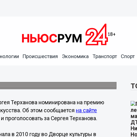
тор Сергей Терханов
нологии
Происшествия
Экономика
Транспорт
Спорт
го государства в области
ую фантазию "Рождество".
Т
ргея Терханова номинирована на премию
скусства. Об этом сообщается
на сайте
и проголосовать за Сергея Терханова.
ла в 2010 году во Дворце культуры в