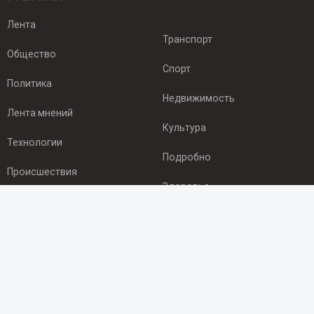
Лента
Транспорт
Общество
Спорт
Политика
Недвижимость
Лента мнений
Культура
Технологии
Подробно
Происшествия
Здоровье
Экономика
ПОДПИСКА
Подпишись на рассылку NEWSROOM24
и будь
в курсе новостей в своём городе: