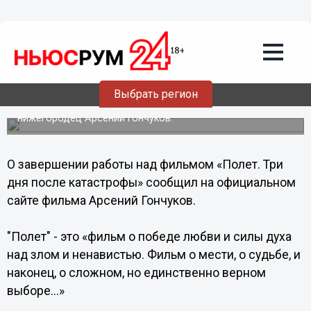
13.08.2013
16:32
Нижегородская премьера фильма
«Полет» состоится 4 сентября в пресс-
зале NewsRoom24
Выбрать регион
Автор сценария, режиссер и продюсер фильма с полным
названием «Полет. Три дня после катастрофы» — экс-
нижегородец Арсений Гончуков.
О завершении работы над фильмом «Полет. Три
дня после катастрофы» сообщил на официальном
сайте фильма Арсений Гончуков.
"Полет" - это «фильм о победе любви и силы духа
над злом и ненавистью. Фильм о мести, о судьбе, и
наконец, о сложном, но единственно верном
выборе...»