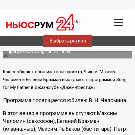
Культура
30.05.2013
21:30
Песню для отца исполнят джазовые
музыканты 9 июня
Выбрать регион
Максим Челомин и Евгений Брахман выступают с
программой Song for My Father.
Как сообщают организаторы проекта, 9 июня Максим
Челомин и Евгений Брахман выступают с программой Song
for My Father в джаз-клубе «Джем-престиж».
Программа посвящается юбилею В. Н. Челомина.
В этот вечер в программе выступают Максим
Челомин (саксофон), Евгений Брахман
(клавишные), Максим Рыбаков (бас-гитара), Петр