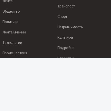
Лента
Транспорт
Общество
Спорт
Политика
Недвижимость
Лента мнений
Культура
Технологии
Подробно
Происшествия
Здоровье
Экономика
ПОДПИСКА
Подпишись на рассылку NEWSROOM24
и будь
в курсе новостей в своём городе:
Подписаться