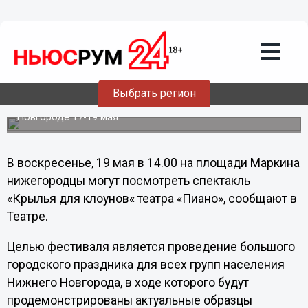
18.05.2013
00:29
Театр «Пиано» сыграет спектакль
«Крылья для Клоунов» на уличной
площадке в Нижнем Новгороде
Спектакль будет дан в рамках культурной программы
Выбрать регион
Российско-Германского уличного фестиваля «На
Рождественской», который пройдет в Нижнем
Новгороде 17-19 мая.
В воскресенье, 19 мая в 14.00 на площади Маркина
нижегородцы могут посмотреть спектакль
«Крылья для клоунов« театра «Пиано», сообщают в
Театре.
Целью фестиваля является проведение большого
городского праздника для всех групп населения
Нижнего Новгорода, в ходе которого будут
продемонстрированы актуальные образцы