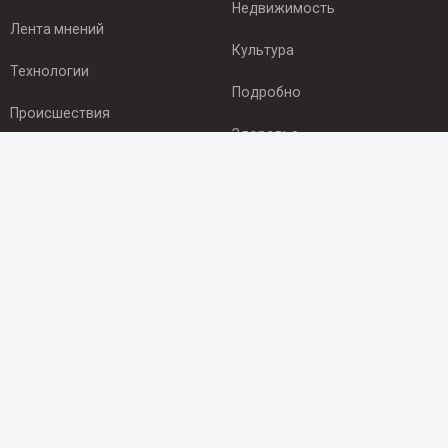
Недвижимость
Лента мнений
Культура
Технологии
Подробно
Происшествия
Здоровье
Экономика
ПОДПИСКА
Подпишись на рассылку NEWSROOM24
и будь
в курсе новостей в своём городе:
Подписаться
© 2012 - 2025 ООО "Ньюсрум" (ИА Newsroom24 (Ньюсрум24).
Учредитель — ООО "Ньюсрум"
Свидетельство о регистрации СМИ ИА № ФС 77 - 45920 от 22.07.2011г.
выдано Федеральной службой по надзору в сфере связи,