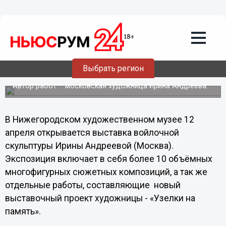
Культура
11.04.2013
08:45
Выставка войлочной скульптуры
Выбрать регион
откроется в Нижнем Новгороде
Автор работ – московская художница Ирина Андреева.
В Нижегородском художественном музее 12
апреля открывается выставка войлочной
скульптуры Ирины Андреевой (Москва).
Экспозиция включает в себя более 10 объёмных
многофигурных сюжетных композиций, а так же
отдельные работы, составляющие новый
выставочный проект художницы - «Узелки на
память».