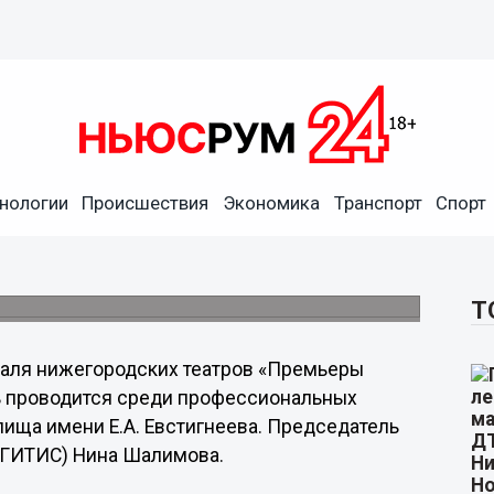
нологии
Происшествия
Экономика
Транспорт
Спорт
р Берегов и Евгений
ремии «Премьеры сезона»
Т
валя нижегородских театров «Премьеры
ь проводится среди профессиональных
лища имени Е.А. Евстигнеева. Председатель
(ГИТИС) Нина Шалимова.