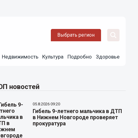
Выбрать регион
Недвижимость
Культура
Подробно
Здоровье
ОП новостей
05.8.2026 09:20
Гибель 9-летнего мальчика в ДТП
в Нижнем Новгороде проверяет
прокуратура