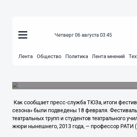
четверг 06 августа 03:45
Культура
19.03.2013
19:01
Лента
Общество
Политика
Лента мнений
Тех
Нижегородские актеры Владими
Калабанов стали лауреатами п
Оба лауреата служат в нижегородском ТЮЗе.
Как сообщает пресс-служба ТЮЗа, итоги фести
сезона» были подведены 18 февраля. Фестивал
театральных трупп и студентов театрального учи
жюри нынешнего, 2013 года, — профессор РАТИ 