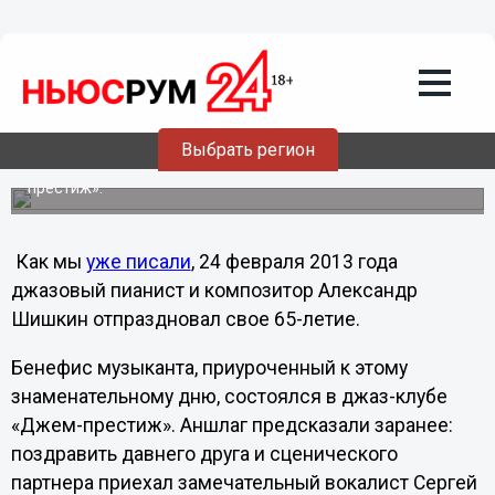
Культура
25.02.2013
12:10
Известный нижегородский джазовый
пианист Александр Шишкин
отпраздновал свое 65-летие
Выбрать регион
Бенефис музыканта состоялся в джаз-клубе «Джем-
престиж».
Как мы
уже писали
, 24 февраля 2013 года
джазовый пианист и композитор Александр
Шишкин отпраздновал свое 65-летие.
Бенефис музыканта, приуроченный к этому
знаменательному дню, состоялся в джаз-клубе
«Джем-престиж». Аншлаг предсказали заранее:
поздравить давнего друга и сценического
партнера приехал замечательный вокалист Сергей