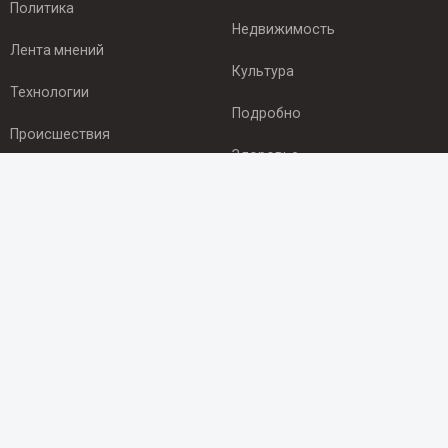
Политика
Недвижимость
Лента мнений
Культура
Технологии
Подробно
Происшествия
Здоровье
Экономика
ПОДПИСКА
Подпишись на рассылку NEWSROOM24
и будь
в курсе новостей в своём городе:
Подписаться
© 2012 - 2025 ООО "Ньюсрум" (ИА Newsroom24 (Ньюсрум24).
Учредитель — ООО "Ньюсрум"