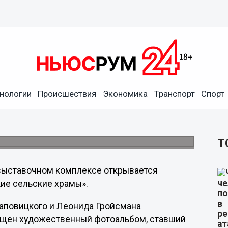
е сельские храмы»
нологии
Происшествия
Экономика
Транспорт
Спорт
 выставочном комплексе
ты. Нижегородские сельские храмы»
там качества.
Т
выставочном комплексе открывается
кие сельские храмы».
аповицкого и Леонида Гройсмана
пущен художественный фотоальбом, ставший