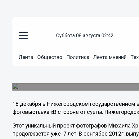
Культура
суббота 08 августа 02:42
10.12.2012
17:45
Фотовыставка «Нижегородски
Лента
Общество
Политика
Лента мнений
Тех
откроется в государственном
Все фотографии для проекта «В стороне от суе
отпечатаны вручную по коллекционным стандар
18 декабря в Нижегородском государственном 
фотовыставка «В стороне от суеты. Нижегородс
Этот уникальный проект фотографов Михаила Хр
продолжается уже 7 лет. В сентябре 2012г. вы