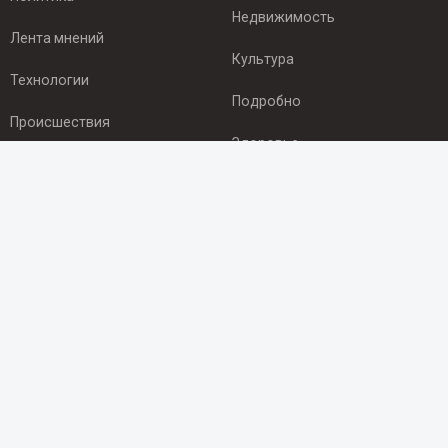
Недвижимость
Лента мнений
Культура
Технологии
Подробно
Происшествия
Здоровье
Экономика
ПОДПИСКА
Подпишись на рассылку NEWSROOM24
и будь
в курсе новостей в своём городе:
Подписаться
© 2012 - 2025 ООО "Ньюсрум" (ИА Newsroom24 (Ньюсрум24).
Учредитель — ООО "Ньюсрум"
Свидетельство о регистрации СМИ ИА № ФС 77 - 45920 от 22.07.2011г.