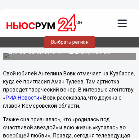
Культура
16.09.2012
21:30
Телеведущая Ангелина Вовк отмечает
70-летие
Народная артистка России Ангелина Михайловна Вовк
Выбрать регион
родилась 16 сентября 1942 года в городе Тулун
Иркутской области, где ее отец во время Второй
мировой войны служил летчиком-истребителем.
Свой юбилей Ангелина Вовк отмечает на Кузбассе,
куда её пригласил Аман Тулеев. Там артистка
проведет творческий вечер. В интервью агентству
«
РИА Новости
» Вовк рассказала, что дружна с
главой Кемеровской области.
Также она призналась, что «родилась под
счастливой звездой» и всю жизнь «купалась во
всеобщей любви». Правда, сегодня телеведущая