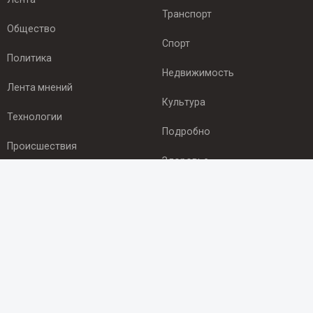
Транспорт
Общество
Спорт
Политика
Недвижимость
Лента мнений
Культура
Технологии
Подробно
Происшествия
Здоровье
Экономика
ПОДПИСКА
Подпишись на рассылку NEWSROOM24
и будь
в курсе новостей в своём городе:
Подписаться