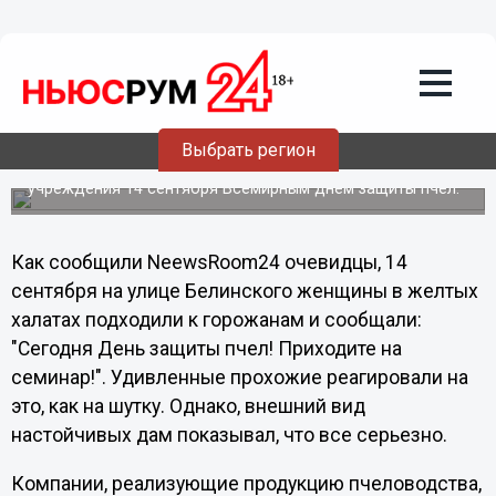
Культура
16.09.2012
00:33
День защиты пчел прошел
неофициально, но нижегородцам об
этом настойчиво напомнили
Выбрать регион
С 2000-го года защитники пчел не могут добиться
учреждения 14 сентября Всемирным днем защиты пчел.
Как сообщили NeewsRoom24 очевидцы, 14
сентября на улице Белинского женщины в желтых
халатах подходили к горожанам и сообщали:
"Сегодня День защиты пчел! Приходите на
семинар!". Удивленные прохожие реагировали на
это, как на шутку. Однако, внешний вид
настойчивых дам показывал, что все серьезно.
Компании, реализующие продукцию пчеловодства,