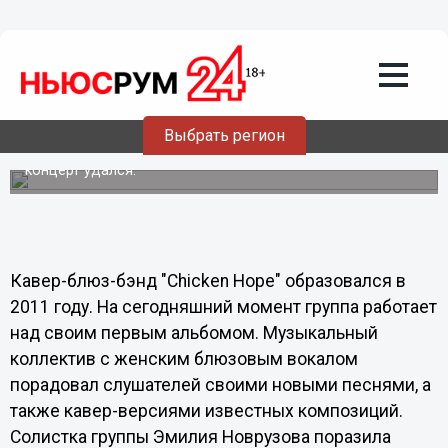
10.09.2012
23:24
Полицейские сократили концерт рок-
групп в Нижнем Новгороде
На площади Маркина возле Речного вокзала по случаю
празднованию Дня города состоялся совместный
Выбрать регион
концерт нижегородских рок-групп: "Chicken Hope " и "The
Bright Sparks". Даже несмотря на пасмурную погоду,
концерт удался.
Кавер-блюз-бэнд "Chicken Hope" образовался в
2011 году. На сегодняшний момент группа работает
над своим первым альбомом. Музыкальный
коллектив с женским блюзовым вокалом
порадовал слушателей своими новыми песнями, а
также кавер-версиями известных композиций.
Солистка группы Эмилия Новрузова поразила