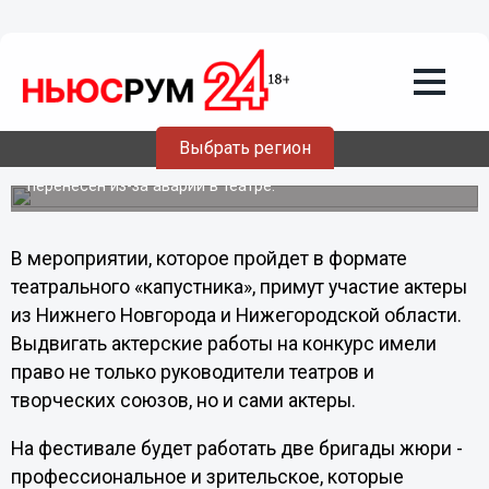
28.10.2011
22:09
В театре "Комедiя" откроется
перенесенный фестиваль имени
Евстигнеева
31 октября в 18:00 в Нижегородском театре «Комедия»
Выбрать регион
состоится открытие IX традиционного фестиваля-
конкурса имени Евгения Евстигнеева, который ранее был
перенесен из-за аварии в театре.
В мероприятии, которое пройдет в формате
театрального «капустника», примут участие актеры
из Нижнего Новгорода и Нижегородской области.
Выдвигать актерские работы на конкурс имели
право не только руководители театров и
творческих союзов, но и сами актеры.
На фестивале будет работать две бригады жюри -
профессиональное и зрительское, которые