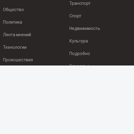
Транспорт
Общество
Спорт
Политика
Недвижимость
Лента мнений
Культура
Технологии
Подробно
Происшествия
Здоровье
Экономика
ПОДПИСКА
Подпишись на рассылку NEWSROOM24
и будь
в курсе новостей в своём городе:
Подписаться