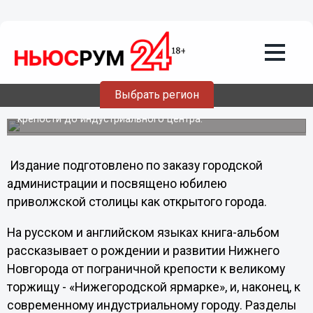
Культура
19.09.2011
19:41
Сегодня презентуют книгу,
посвященную Нижнему Новгороду
Выбрать регион
На русском и английском языках книга-альбом
рассказывает о развитии города от пограничной
крепости до индустриального центра.
Издание подготовлено по заказу городской
администрации и посвящено юбилею
приволжской столицы как открытого города.
На русском и английском языках книга-альбом
рассказывает о рождении и развитии Нижнего
Новгорода от пограничной крепости к великому
торжищу - «Нижегородской ярмарке», и, наконец, к
современному индустриальному городу. Разделы