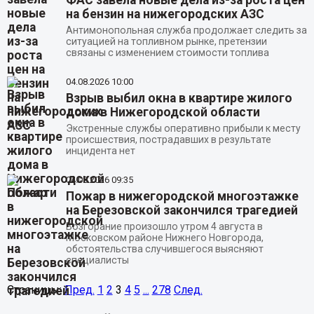
на бензин на нижегородских АЗС
Антимонопольная служба продолжает следить за
ситуацией на топливном рынке, претензии
связаны с изменением стоимости топлива
04.08.2026
10:00
Взрыв выбил окна в квартире жилого
дома в Нижегородской области
Экстренные службы оперативно прибыли к месту
происшествия, пострадавших в результате
инцидента нет
04.08.2026
09:35
Пожар в нижегородской многоэтажке
на Березовской закончился трагедией
Возгорание произошло утром 4 августа в
Московском районе Нижнего Новгорода,
обстоятельства случившегося выясняют
специалисты
Страницы:
Пред.
1
2
3
4
5
...
278
След.