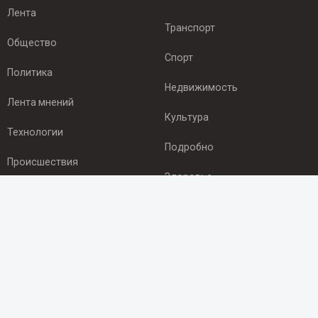
Лента
Транспорт
Общество
Спорт
Политика
Недвижимость
Лента мнений
Культура
Технологии
Подробно
Происшествия
Здоровье
Экономика
ПОДПИСКА
Подпишись на рассылку NEWSROOM24
и будь
в курсе новостей в своём городе:
Подписаться