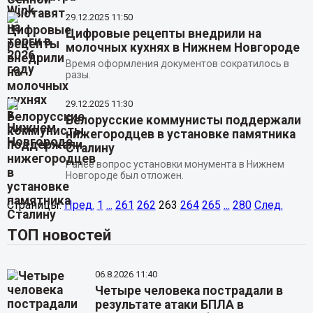
29.12.2025
11:50
Цифровые рецепты внедрили на
молочных кухнях в Нижнем Новгороде
Время оформления документов сократилось в
разы.
29.12.2025
11:30
Белорусские коммунисты поддержали
нижегородцев в установке памятника
Сталину
Ранее вопрос установки монумента в Нижнем
Новгороде был отложен.
Страницы:
Пред.
1
...
261
262
263
264
265
...
280
След.
ТОП новостей
06.8.2026 11:40
Четыре человека пострадали в
результате атаки БПЛА в