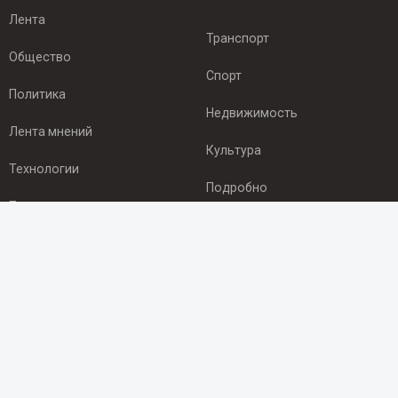
Лента
Транспорт
Общество
Спорт
Политика
Недвижимость
Лента мнений
Культура
Технологии
Подробно
Происшествия
Здоровье
Экономика
ПОДПИСКА
Подпишись на рассылку NEWSROOM24
и будь
в курсе новостей в своём городе: