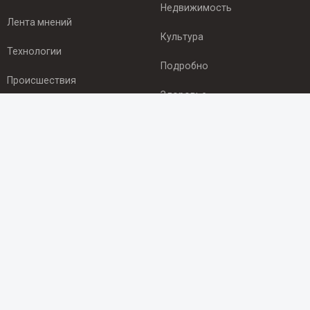
Недвижимость
Лента мнений
Культура
Технологии
Подробно
Происшествия
Здоровье
Экономика
ПОДПИСКА
Подпишись на рассылку NEWSROOM24
и будь
в курсе новостей в своём городе:
Подписаться
© 2012 - 2025 ООО "Ньюсрум" (ИА Newsroom24 (Ньюсрум24).
Учредитель — ООО "Ньюсрум"
Свидетельство о регистрации СМИ ИА № ФС 77 - 45920 от 22.07.2011г.