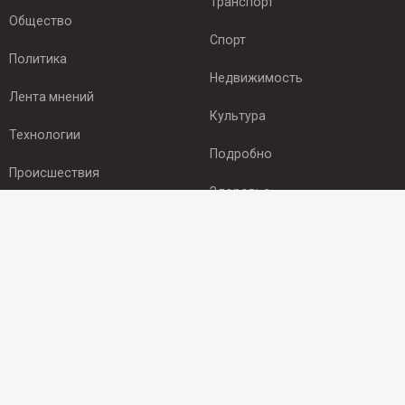
Транспорт
Общество
Спорт
Политика
Недвижимость
Лента мнений
Культура
Технологии
Подробно
Происшествия
Здоровье
Экономика
ПОДПИСКА
Подпишись на рассылку NEWSROOM24
и будь
в курсе новостей в своём городе:
Подписаться