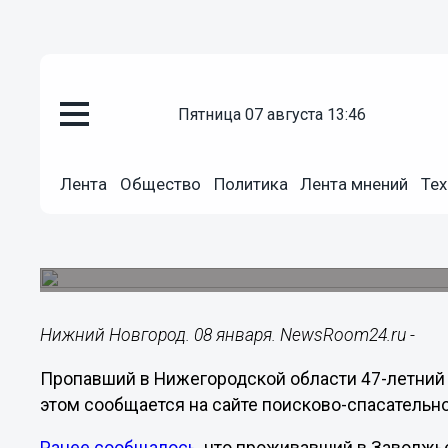
пятница 07 августа 13:46
Общество
Лента
Общество
Политика
Лента мнений
Тех
08.01.2019
17:38
Пропавший Виктор Денисенко 
Мужчина не выходил на связь с 8 ноября мину
Нижний Новгород. 08 января. NewsRoom24.ru -
Пропавший в Нижегородской области 47-летний
этом сообщается на сайте поисково-спасательно