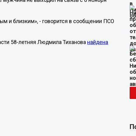
е мужчина не выходил на связь с 8 ноября
ым и близким», - говорится в сообщении ПСО
асти 58-летняя Людмила Тиханова
найдена
П