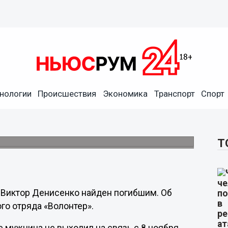
нологии
Происшествия
Экономика
Транспорт
Спорт
найден погибшим
вшего года.
Т
 Виктор Денисенко найден погибшим. Об
го отряда «Волонтер».