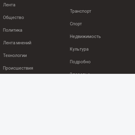
Лента
Транспорт
Общество
Спорт
Политика
Недвижимость
Лента мнений
Культура
Технологии
Подробно
Происшествия
Здоровье
Экономика
ПОДПИСКА
Подпишись на рассылку NEWSROOM24
и будь
в курсе новостей в своём городе:
Подписаться