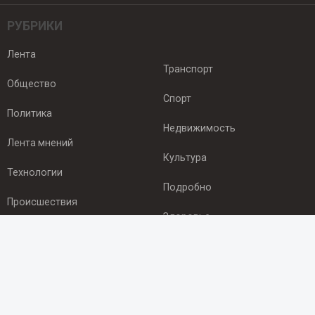
РУБРИКИ
Лента
Транспорт
Общество
Спорт
Политика
Недвижимость
Лента мнений
Культура
Технологии
Подробно
Происшествия
Здоровье
Экономика
ПОДПИСКА
Подпишись на рассылку NEWSROOM24
и будь
в курсе новостей в своём городе: