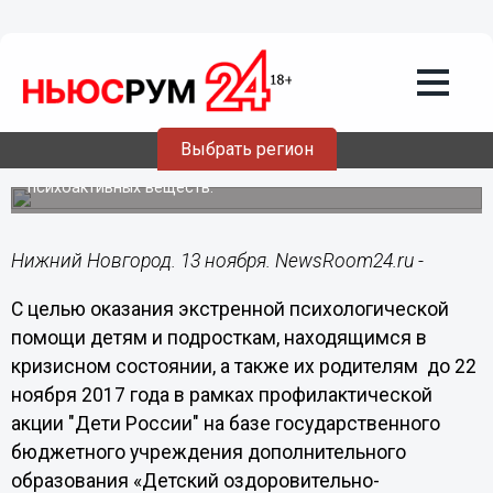
13.11.2017
16:02
Телефон доверия и консультации
специалистов организованы в рамках
акции «Дети России»
Выбрать регион
Центр проводит психолого-педагогическую коррекцию,
реабилитацию подростков, имеющих опыт употребления
психоактивных веществ.
Нижний Новгород. 13 ноября. NewsRoom24.ru -
С целью оказания экстренной психологической
помощи детям и подросткам, находящимся в
кризисном состоянии, а также их родителям до 22
ноября 2017 года в рамках профилактической
акции "Дети России" на базе государственного
бюджетного учреждения дополнительного
образования «Детский оздоровительно-