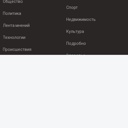
Общество
Спорт
Политика
Недвижимость
Лента мнений
Культура
Технологии
Подробно
Происшествия
Здоровье
Экономика
ПОДПИСКА
Подпишись на рассылку NEWSROOM24
и будь
в курсе новостей в своём городе:
Подписаться