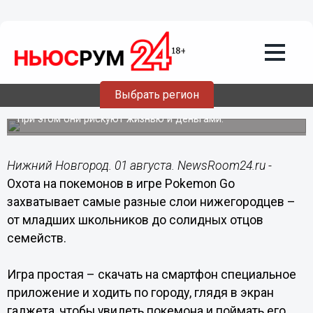
Общество
01.08.2016
09:55
Нижегородцы ловят покемонов на
Выбрать регион
кладбищах и в отделениях полиции
При этом они рискуют жизнью и деньгами.
Нижний Новгород. 01 августа. NewsRoom24.ru -
Охота на покемонов в игре Pokemon Go
захватывает самые разные слои нижегородцев –
от младших школьников до солидных отцов
семейств.
Игра простая – скачать на смартфон специальное
приложение и ходить по городу, глядя в экран
гаджета, чтобы увидеть покемона и поймать его.