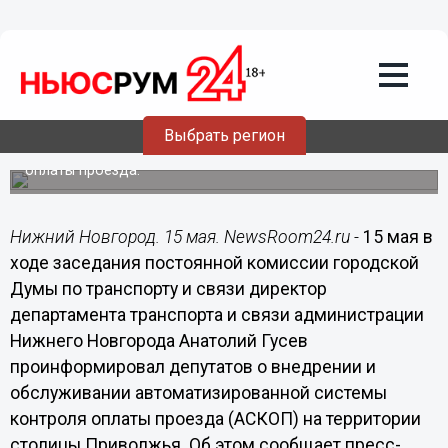
15.05.2015
19:31
Поэтапная работа по внедрению
АСКОП в Нижнем Новгороде
продолжается, - Гусев
Выбрать регион
В администрации Нижнего Новгорода обсудили ход
внедрения автоматизированной системы контроля
оплаты проезда.
Нижний Новгород. 15 мая. NewsRoom24.ru -
15 мая в
ходе заседания постоянной комиссии городской
Думы по транспорту и связи директор
департамента транспорта и связи администрации
Нижнего Новгорода Анатолий Гусев
проинформировал депутатов о внедрении и
обслуживании автоматизированной системы
контроля оплаты проезда (АСКОП) на территории
столицы Приволжья. Об этом сообщает пресс-