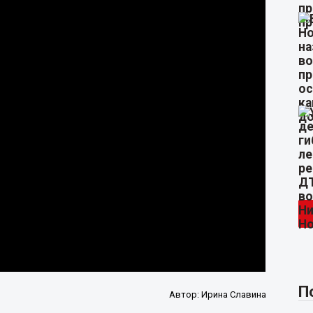
П
Автор:
Ирина Славина