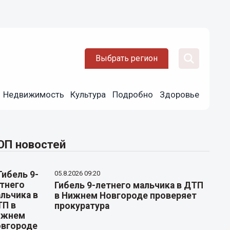
Выбрать регион
Недвижимость
Культура
Подробно
Здоровье
ОП новостей
05.8.2026 09:20
Гибель 9-летнего мальчика в ДТП
в Нижнем Новгороде проверяет
прокуратура