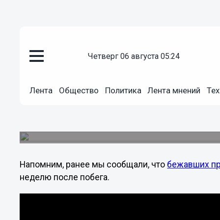
Общество
четверг 06 августа 05:24
01.08.2013
19:59
Ротозейство нескольких сотру
Лента
Общество
Политика
Лента мнений
Тех
работой тысяч людей, - Иван 
Начальник ГУ МВД России по Нижегородской об
беглых преступников.
Напомним, ранее мы сообщали, что
бежавших пр
неделю после побега.