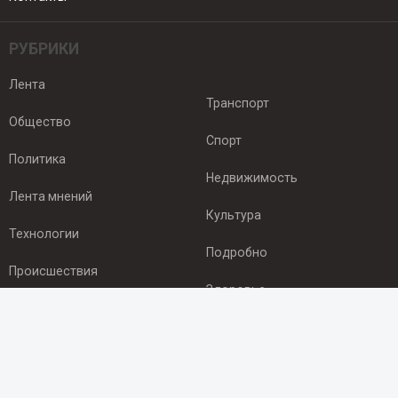
РУБРИКИ
Лента
Транспорт
Общество
Спорт
Политика
Недвижимость
Лента мнений
Культура
Технологии
Подробно
Происшествия
Здоровье
Экономика
ПОДПИСКА
Подпишись на рассылку NEWSROOM24
и будь
в курсе новостей в своём городе: