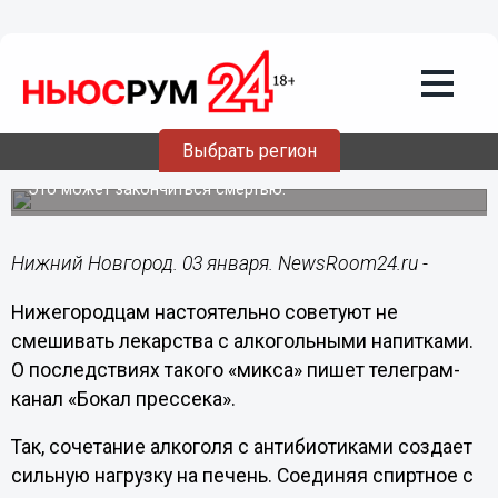
Здоровье
03.01.2025
15:26
Нижегородцам рекомендуют не
Выбрать регион
смешивать алкоголь с таблетками
Это может закончиться смертью.
Нижний Новгород. 03 января. NewsRoom24.ru -
Нижегородцам настоятельно советуют не
смешивать лекарства с алкогольными напитками.
О последствиях такого «микса» пишет телеграм-
канал «Бокал прессека».
Так, сочетание алкоголя с антибиотиками создает
сильную нагрузку на печень. Соединяя спиртное с