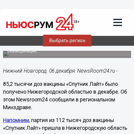
Здоровье
06.12.2021
15:22
Нижегородская область получила
более 85 тысяч доз «Спутника Лайт»
Выбрать регион
Ей прививают переболевших и используют для
ревакцинации.
Нижний Новгород. 06 декабря. NewsRoom24.ru -
85,2 тысячи доз вакцины «Спутник Лайт» было
получено Нижегородской областью в декабре. Об
этом Newsroom24 сообщили в региональном
Минздраве.
Напомним
, партия из 112 тысяч доз вакцины
«Спутник Лайт» пришла в Нижегородскую область