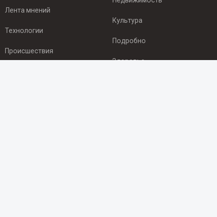
Недвижимость
Лента мнений
Культура
Технологии
Подробно
Происшествия
Здоровье
Экономика
ПОДПИСКА
Подпишись на рассылку NEWSROOM24
и будь
в курсе новостей в своём городе:
Подписаться
© 2012 - 2025 ООО "Ньюсрум" (ИА Newsroom24 (Ньюсрум24).
Учредитель — ООО "Ньюсрум"
Свидетельство о регистрации СМИ ИА № ФС 77 - 45920 от 22.07.2011г.
выдано Федеральной службой по надзору в сфере связи,