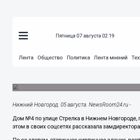
пятница 07 августа 02:19
Городовой
05.08.2024
14:21
Лента
Общество
Политика
Лента мнений
Тех
Градозащитница заявила об уг
на Стрелке
Он расположен у Нижегородской ярмарки.
Нижний Новгород. 05 августа. NewsRoom24.ru -
Дом №4 по улице Стрелка в Нижнем Новгороде, 
этом в своих соцсетях рассказала замдиректо