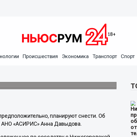
нологии
Происшествия
Экономика
Транспорт
Спорт
розе сноса старинного дома
Т
предположительно, планируют снести. Об
ра АНО «АСИРИС» Анна Давыдова.