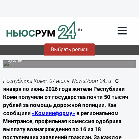
Общество
07.07.2026
17:00
Жителям Коми выплатили десятки
тысяч рублей за сообщения о
нарушителях ПДД
Выбрать регион
В первом полугодии в Коми одобрили 16 заявлений из
18, размер премии за один сигнал составляет три тысячи
рублей.
Республика Коми. 07 июля. NewsRoom24.ru -
С
января по июнь 2026 года жители Республики
Коми получили от государства почти 50 тысяч
рублей за помощь дорожной полиции. Как
сообщили
«Комиинформу»
в региональном
Минтрансе, профильная комиссия одобрила
выплату вознаграждения по 16 из 18
поступивших заявлений граждан. За каждое