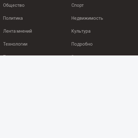
Общество
Спорт
Политика
Недвижимость
Лента мнений
Культура
Технологии
Подробно
Происшествия
Здоровье
Экономика
Арктика
ПОДПИСКА
Подпишись на рассылку NEWSROOM24
и будь
в курсе новостей в своём городе:
Подписаться