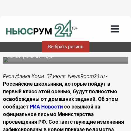
Общество
07.07.2026
14:30
Жителям Коми рассказали о
нововведении для первоклассников с
1 сентября
Выбрать регион
Первоклассникам в России отменят домашние задания с
нового учебного года.
Республика Коми. 07 июля. NewsRoom24.ru -
Российские школьники, которые пойдут в
первый класс этой осенью, будут полностью
освобождены от домашних заданий. Об этом
сообщает
РИА Новости
со ссылкой на
официальное письмо Министерства
просвещения РФ. Соответствующие изменения
зафиксированы в новом приказе ведомства,