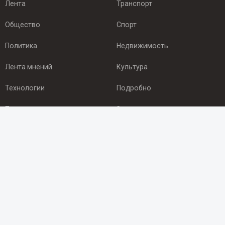
Лента
Транспорт
Общество
Спорт
Политика
Недвижимость
Лента мнений
Культура
Технологии
Подробно
Происшествия
Здоровье
Экономика
Арктика
ПОДПИСКА
Подпишись на рассылку NEWSROOM24
и будь
в курсе новостей в своём городе: