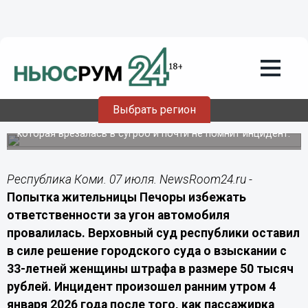
Общество
07.07.2026
09:40
Жительница Печоры заплатит 50
тысяч за угон такси в пьяном виде
Выбрать регион
Верховный суд Коми отклонил апелляцию женщины,
которая врезалась в сугроб и почти не помнит инцидент.
Республика Коми. 07 июля. NewsRoom24.ru -
Попытка жительницы Печоры избежать
ответственности за угон автомобиля
провалилась. Верховный суд республики оставил
в силе решение городского суда о взыскании с
33-летней женщины штрафа в размере 50 тысяч
рублей. Инцидент произошел ранним утром 4
января 2026 года после того, как пассажирка