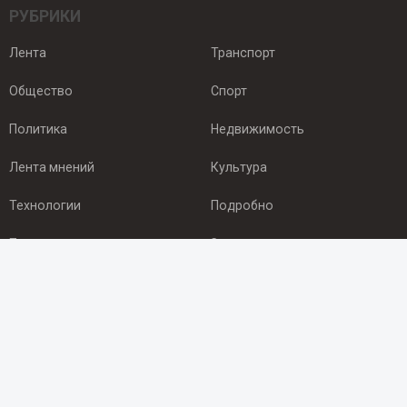
РУБРИКИ
Лента
Транспорт
Общество
Спорт
Политика
Недвижимость
Лента мнений
Культура
Технологии
Подробно
Происшествия
Здоровье
Экономика
Арктика
ПОДПИСКА
Подпишись на рассылку NEWSROOM24
и будь
в курсе новостей в своём городе: