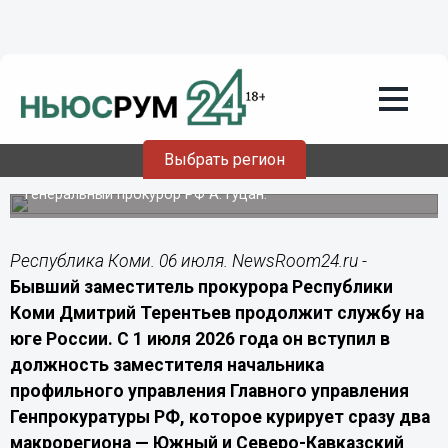
Общество
06.07.2026
16:00
Экс-зампрокурора Коми Терентьев
получил высокий пост в Ростове-на-
Дону
Выбрать регион
Новым местом работы Терентьева стал Южный
федеральный округ. Приказ о назначении подписал
Генеральный прокурор РФ А. Гуцан.
Республика Коми. 06 июля. NewsRoom24.ru -
Бывший заместитель прокурора Республики
Коми Дмитрий Терентьев продолжит службу на
юге России. С 1 июля 2026 года он вступил в
должность заместителя начальника
профильного управления Главного управления
Генпрокуратуры РФ, которое курирует сразу два
макрорегиона — Южный и Северо-Кавказский